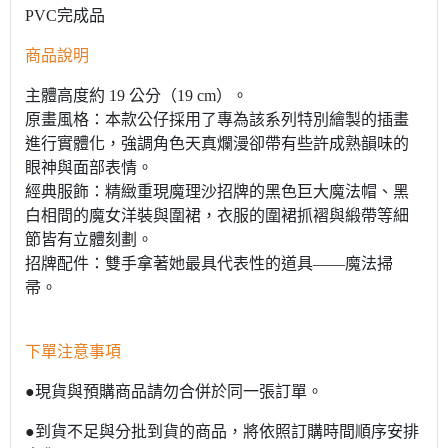
PVC完成品
商品說明
主體高度約 19 公分（19 cm）。
原畫風格：本款公仔採用了專為該系列特別繪製的插畫
進行實體化，強調角色天真爛漫卻帶有些許成熟韻味的
眼神與面部表情。
經典服飾：精緻重現魔理沙招牌的黑色巨大魔法帽、黑
白相間的魔女洋裝與圍裙，衣服的圍裙抓褶與緞帶等細
節皆有立體刻劃。
招牌配件：雙手拿著她最具代表性的道具——魔法掃
帚。
下單注意事項
●現貨與預購商品請勿合併於同一張訂單。
●到貨不足與分批到貨的商品，將依照訂購時間順序安排