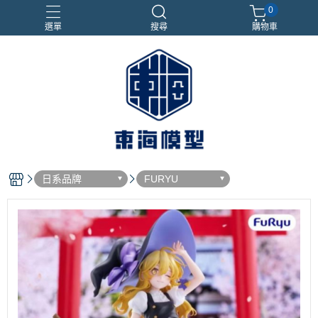
0
選單
搜尋
購物車
#NEXTEE
七龍珠
合金車
閃電霹靂車
電子雞/塔麻可吉/塔麻歌子
日系品牌
FURYU