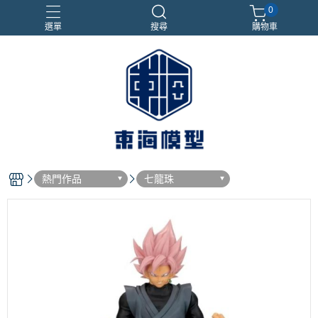
0
選單
搜尋
購物車
#NEXTEE
七龍珠
合金車
閃電霹靂車
電子雞/塔麻可吉/塔麻歌子
熱門作品
七龍珠