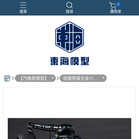
0
選單
搜尋
購物車
#NEXTEE
七龍珠
合金車
閃電霹靂車
電子雞/塔麻可吉/塔麻歌子
【汽機車模型】
收藏等級合金小汽
車