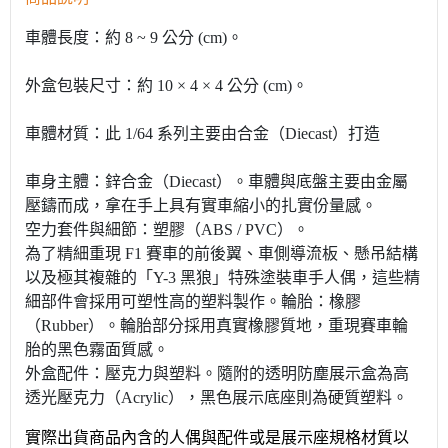
車體長度：約 8 ~ 9 公分 (cm)。
外盒包裝尺寸：約 10 × 4 × 4 公分 (cm)。
車體材質：此 1/64 系列主要由合金（Diecast）打造
車身主體：鋅合金（Diecast）。車體與底盤主要由金屬
壓鑄而成，拿在手上具有實車縮小的扎實份量感。
空力套件與細節：塑膠（ABS / PVC）。
為了精細重現 F1 賽車的前後翼、車側導流板、懸吊結構
以及極其複雜的「Y-3 黑狼」特殊塗裝車手人偶，這些精
細部件會採用可塑性高的塑料製作。輪胎：橡膠
（Rubber）。輪胎部分採用真實橡膠質地，重現賽車輪
胎的黑色霧面質感。
外盒配件：壓克力與塑料。隨附的透明防塵展示盒為高
透光壓克力（Acrylic），黑色展示底座則為硬質塑料。
實際出貨商品內含的人偶與配件或是展示座規格材質以