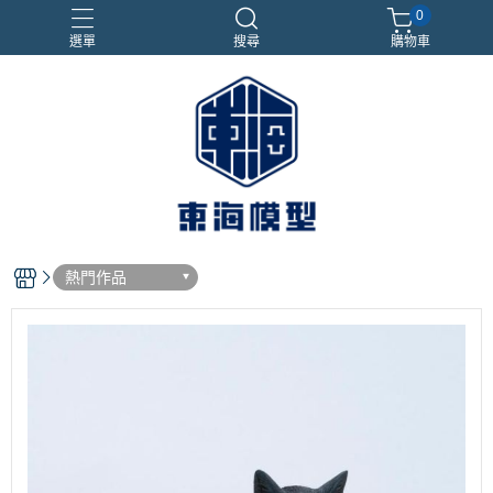
0
選單
搜尋
購物車
#NEXTEE
七龍珠
合金車
閃電霹靂車
電子雞/塔麻可吉/塔麻歌子
熱門作品