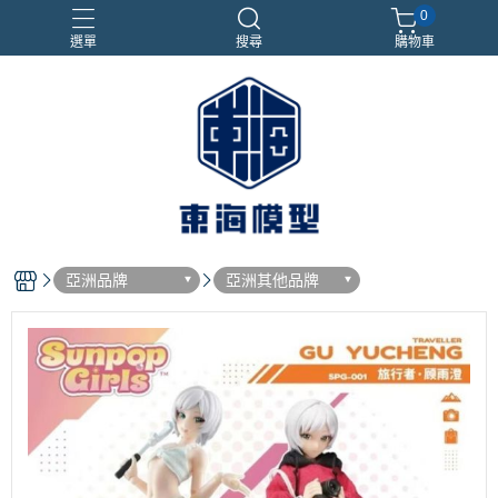
0
選單
搜尋
購物車
#NEXTEE
七龍珠
合金車
閃電霹靂車
電子雞/塔麻可吉/塔麻歌子
亞洲品牌
亞洲其他品牌