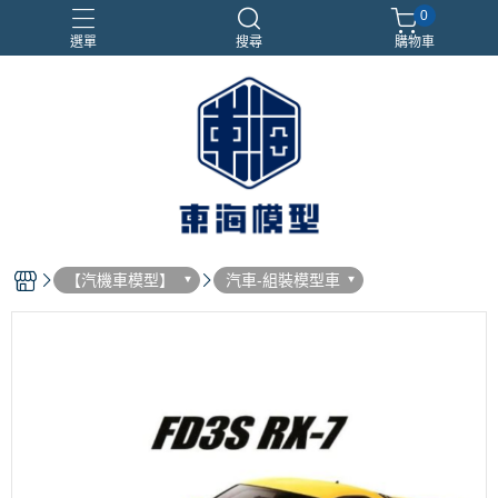
0
選單
搜尋
購物車
#NEXTEE
七龍珠
合金車
閃電霹靂車
電子雞/塔麻可吉/塔麻歌子
【汽機車模型】
汽車-組裝模型車