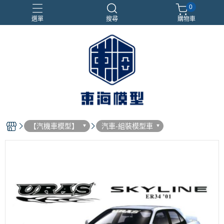
0
選單
搜尋
購物車
#NEXTEE
七龍珠
合金車
閃電霹靂車
電子雞/塔麻可吉/塔麻歌子
【汽機車模型】
汽車-組裝模型車