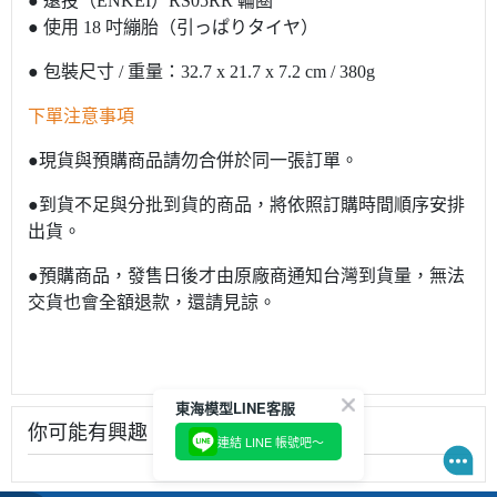
● 遠投（ENKEI）RS05RR 輪圈
● 使用 18 吋繃胎（引っぱりタイヤ）
● 包裝尺寸 / 重量：32.7 x 21.7 x 7.2 cm / 380g
下單注意事項
●現貨與預購商品請勿合併於同一張訂單。
●到貨不足與分批到貨的商品，將依照訂購時間順序安排
出貨。
●預購商品，發售日後才由原廠商通知台灣到貨量，無法
交貨也會全額退款，還請見諒。
東海模型LINE客服
你可能有興趣
連結 LINE 帳號吧～