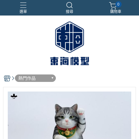
0
選單
搜尋
購物車
#NEXTEE
七龍珠
合金車
閃電霹靂車
電子雞/塔麻可吉/塔麻歌子
熱門作品